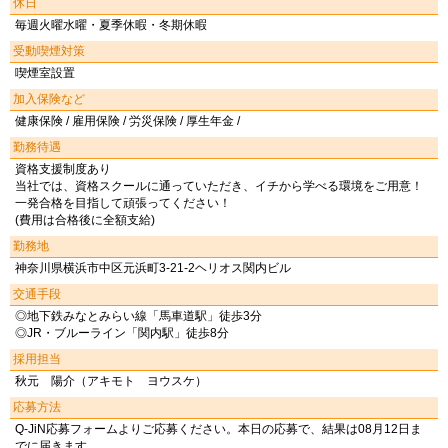
休日
毎週火曜水曜・夏季休暇・冬期休暇
受動喫煙対策
喫煙室設置
加入保険など
健康保険 / 雇用保険 / 労災保険 / 厚生年金 /
勤務待遇
資格支援制度あり
当社では、資格スクールに通っていただき、イチから学べる環境をご用意！
一発合格を目指して頑張ってください！
(費用は合格後に全額支給)
勤務地
神奈川県横浜市中区元浜町3-21-2ヘリオス関内ビル
交通手段
◎地下鉄みなとみらい線「馬車道駅」徒歩3分
◎JR・ブルーライン「関内駅」徒歩8分
採用担当
秋元 陽介（アキモト ヨウスケ）
応募方法
Q-JiN応募フォームよりご応募ください。本日の応募で、結果は08月12日ま
でに届きます