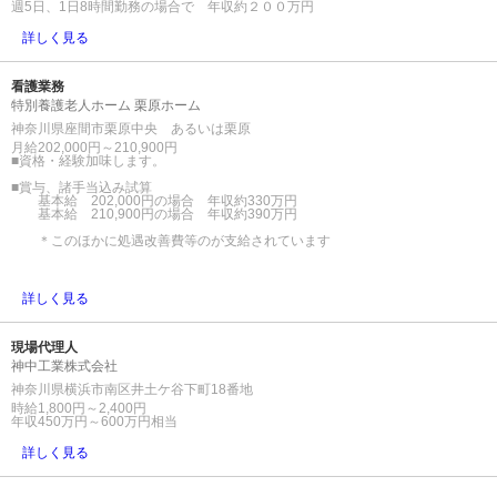
週5日、1日8時間勤務の場合で 年収約２００万円
詳しく見る
看護業務
特別養護老人ホーム 栗原ホーム
神奈川県座間市栗原中央 あるいは栗原
月給202,000円～210,900円
■資格・経験加味します。
■賞与、諸手当込み試算
基本給 202,000円の場合 年収約330万円
基本給 210,900円の場合 年収約390万円
＊このほかに処遇改善費等のが支給されています
詳しく見る
現場代理人
神中工業株式会社
神奈川県横浜市南区井土ケ谷下町18番地
時給1,800円～2,400円
年収450万円～600万円相当
詳しく見る