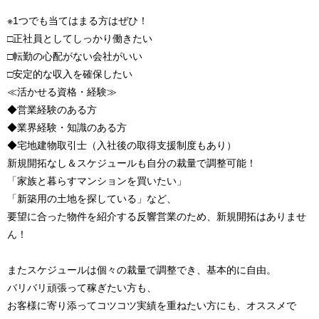
※1つでも当てはまる方はぜひ！
□正社員としてしっかり働きたい
□転勤の心配がない会社がいい
□安定的な収入を確保したい
≪活かせる資格・経験≫
◆営業経験のある方
◆業界経験・知識のある方
◆宅地建物取引士（入社後の取得支援制度もあり）
新規開拓なし＆スケジュールも自分の裁量で調整可能！
「家族と暮らすマンションを買いたい」
「新築用の土地を探している」など、
要望に合った物件を紹介する反響営業のため、新規開拓はありませ
ん！
またスケジュールは個々の裁量で調整でき、基本的に自由。
バリバリ頑張って稼ぎたい方も、
お客様に寄り添ってコツコツ実績を重ねたい方にも、オススメで