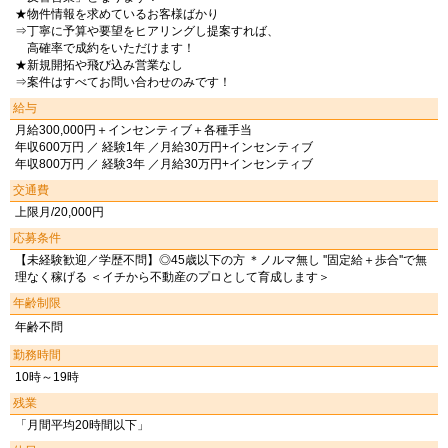
★物件情報を求めているお客様ばかり
⇒丁寧に予算や要望をヒアリングし提案すれば、
高確率で成約をいただけます！
★新規開拓や飛び込み営業なし
⇒案件はすべてお問い合わせのみです！
給与
月給300,000円＋インセンティブ＋各種手当
年収600万円 ／ 経験1年 ／月給30万円+インセンティブ
年収800万円 ／ 経験3年 ／月給30万円+インセンティブ
交通費
上限月/20,000円
応募条件
【未経験歓迎／学歴不問】◎45歳以下の方 ＊ノルマ無し ''固定給＋歩合''で無
理なく稼げる ＜イチから不動産のプロとして育成します＞
年齢制限
年齢不問
勤務時間
10時～19時
残業
「月間平均20時間以下」