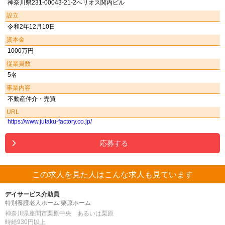
神奈川県231-00043-21-2ヘリオス関内ビル
設立
令和2年12月10日
資本金
1000万円
従業員数
5名
事業内容
不動産仲介・売買
URL
https://www.jutaku-factory.co.jp/
応募する
この求人を見た人はこんな求人も見ています
デイサービス介助員
特別養護老人ホーム 栗原ホーム
神奈川県座間市栗原中央 あるいは栗原
時給930円以上