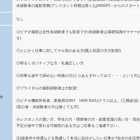
未経験者の撮影実務(アシスタント時期は除く)は8000円～からのスター
なし
◎ビデオ撮影は女性未経験者でも歓迎です(未経験者は基礎知識やマナー
す)
◎とにかく仕事に対してヤル気のある方(職人気質の方大歓迎!)
◎明るくポジティブな方・礼儀正しい方
◎何事も途中で諦めない性格の方(とりあえずやってみて・・・という方は
◎ブライダルの撮影経験者は大歓迎!
件
◎ビデオ機材所有者…業務用SONY HDR-NX5Jクラス以上。(三脚必須)
(初心者・未経験者の方は無くても可)
※レスポンスの悪い方、学生の方・喫煙者の方・副業意識の高い方・現在
予定が途中で変わる可能性のある方はご応募をご遠慮下さい。
注)諸条件や待遇などを熟慮して本当に自分がしたい仕事か?自分の生活