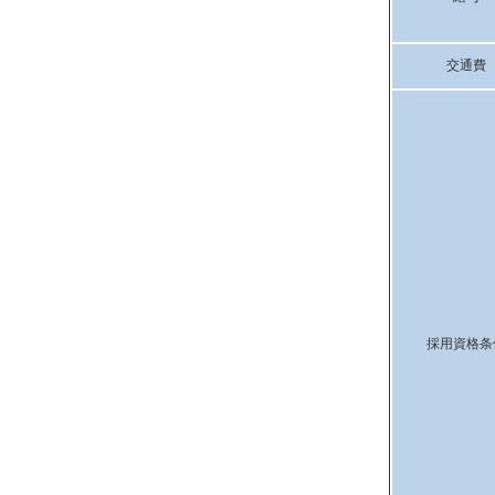
交通費
採用資格条