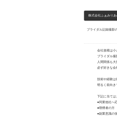
株式会社ふぁみりあの求
ブライダル記録撮影
会社規模は小
ブライダル撮
人間関係も大
必ず好きな会
技術や経験は
明るく前向き
下記に当ては
●同業他社へ
●喫煙者の方
●副業意識の