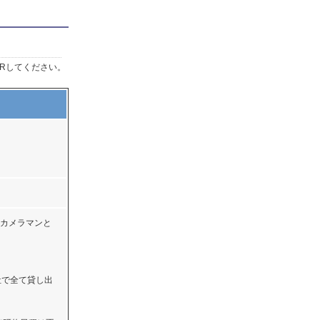
Rしてください。
カメラマンと
社で全て貸し出