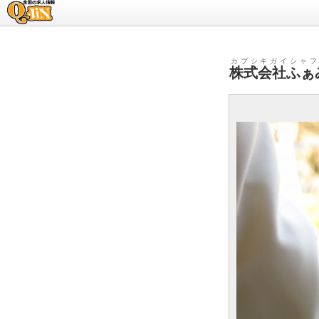
求人情報のQ-JiN
カブシキガイシャフ
株式会社ふぁ