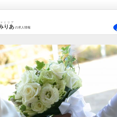
ァミリア
みりあ
の求人情報