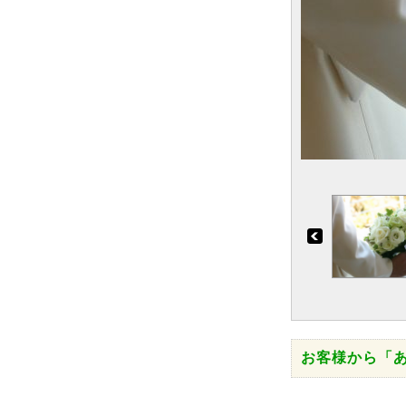
お客様から「