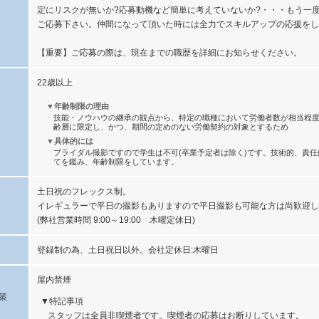
定にリスクが無いか?応募動機など簡単に考えていないか?・・・もう一
ご応募下さい。仲間になって頂いた時には全力でスキルアップの応援をしま
【重要】ご応募の際は、現在までの職歴を詳細にお知らせください。
22歳以上
▼年齢制限の理由
技能・ノウハウの継承の観点から、特定の職種において労働者数が相当程
齢層に限定し、かつ、期間の定めのない労働契約の対象とするため
▼具体的には
ブライダル撮影ですので学生は不可(卒業予定者は除く)です。技術的、責
てを鑑み、年齢制限をしています。
土日祝のフレックス制。
イレギュラーで平日の撮影もありますので平日撮影も可能な方は尚歓迎し
(弊社営業時間 9:00～19:00 木曜定休日)
登録制の為、土日祝日以外。会社定休日:木曜日
屋内禁煙
策
特記事項
スタッフは全員非喫煙者です。喫煙者の応募はお断りしています。