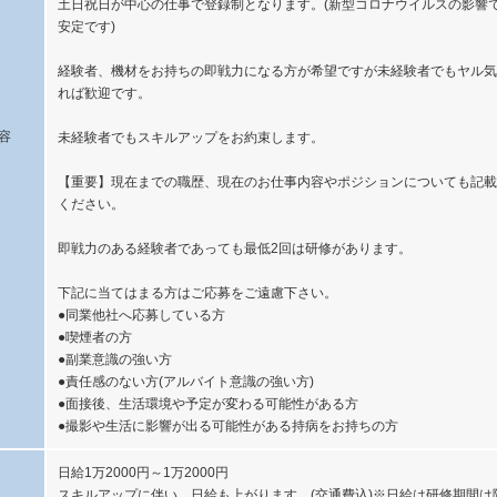
土日祝日が中心の仕事で登録制となります。(新型コロナウイルスの影響
安定です)
経験者、機材をお持ちの即戦力になる方が希望ですが未経験者でもヤル気
れば歓迎です。
容
未経験者でもスキルアップをお約束します。
【重要】現在までの職歴、現在のお仕事内容やポジションについても記載
ください。
即戦力のある経験者であっても最低2回は研修があります。
下記に当てはまる方はご応募をご遠慮下さい。
●同業他社へ応募している方
●喫煙者の方
●副業意識の強い方
●責任感のない方(アルバイト意識の強い方)
●面接後、生活環境や予定が変わる可能性がある方
●撮影や生活に影響が出る可能性がある持病をお持ちの方
日給1万2000円～1万2000円
スキルアップに伴い、日給も上がります。(交通費込)※日給は研修期間は