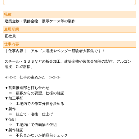
職種
建築金物・装飾金物・展示ケース等の製作
雇用形態
正社員
仕事内容
｜仕事内容｜ アルゴン溶接やベンダー経験者大募集です！
スチール・ＳＵＳなどの板金加工、建築金物や装飾金物等の製作、アルゴン
溶接、Co2溶接、
≪≪≪ 仕事の進めかた ≫≫≫
▼営業推進部と打ち合わせ
⇒ 顧客からの要望、仕様の確認
▼加工手配
⇒ 工場内での作業分担を決める
▼製作
⇒ 組立て・溶接・仕上げ
▼仮組
⇒ 工場内にて依頼物の仮組
▼製作確認
⇒ 不具合がないか納品前チェック