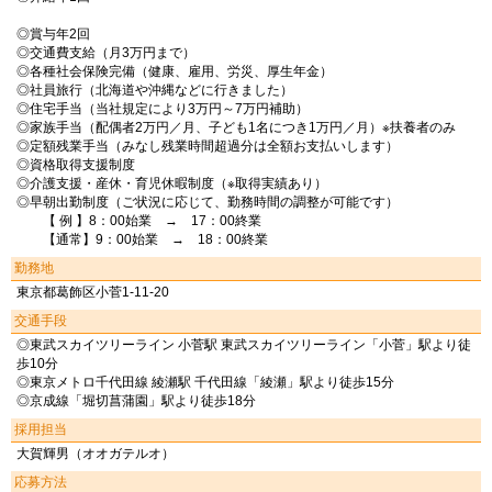
◎賞与年2回
◎交通費支給（月3万円まで）
◎各種社会保険完備（健康、雇用、労災、厚生年金）
◎社員旅行（北海道や沖縄などに行きました）
◎住宅手当（当社規定により3万円～7万円補助）
◎家族手当（配偶者2万円／月、子ども1名につき1万円／月）※扶養者のみ
◎定額残業手当（みなし残業時間超過分は全額お支払いします）
◎資格取得支援制度
◎介護支援・産休・育児休暇制度（※取得実績あり）
◎早朝出勤制度（ご状況に応じて、勤務時間の調整が可能です）
【 例 】8：00始業 → 17：00終業
【通常】9：00始業 → 18：00終業
勤務地
東京都葛飾区小菅1-11-20
交通手段
◎東武スカイツリーライン 小菅駅 東武スカイツリーライン「小菅」駅より徒
歩10分
◎東京メトロ千代田線 綾瀬駅 千代田線「綾瀬」駅より徒歩15分
◎京成線「堀切菖蒲園」駅より徒歩18分
採用担当
大賀輝男（オオガテルオ）
応募方法