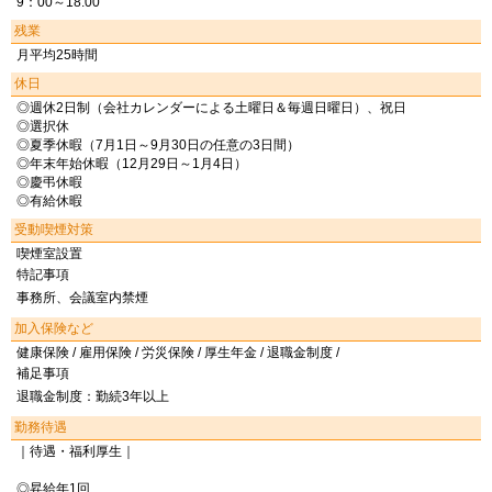
9：00～18:00
残業
月平均25時間
休日
◎週休2日制（会社カレンダーによる土曜日＆毎週日曜日）、祝日
◎選択休
◎夏季休暇（7月1日～9月30日の任意の3日間）
◎年末年始休暇（12月29日～1月4日）
◎慶弔休暇
◎有給休暇
受動喫煙対策
喫煙室設置
特記事項
事務所、会議室内禁煙
加入保険など
健康保険 / 雇用保険 / 労災保険 / 厚生年金 / 退職金制度 /
補足事項
退職金制度：勤続3年以上
勤務待遇
｜待遇・福利厚生｜
◎昇給年1回