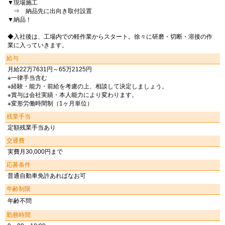
▼現場施工
⇒ 納品先に出向き取付設置
▼納品！
◆入社後は、工場内での軽作業からスタート。徐々に研磨・切断・溶接の作
業に入っていきます。
給与
月給22万7631円～65万2125円
※一律手当含む
※経験・能力・前給を考慮の上、相談して決定しましょう。
※賞与は会社実績・本人能力により変わります。
※変形労働時間制（1ヶ月単位）
残業手当
定額残業手当あり
交通費
実費月30,000円まで
応募条件
普通自動車免許あればなお可
年齢制限
年齢不問
勤務時間