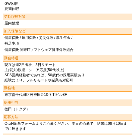
GW休暇
夏期休暇
受動喫煙対策
屋内禁煙
加入保険など
健康保険 / 雇用保険 / 労災保険 / 厚生年金 /
補足事項
健康保険 関東ITソフトウェア健康保険組合
勤務待遇
現在は週2日出社、3日リモート
主婦(夫)歓迎、シニア応援(50代以上)
SES営業経験者であれば、50歳代の採用実績あり
経験により、フルリモートや副業も対応可
勤務地
東京都千代田区外神田2-10-7 TIビル8F
採用担当
徳田（トクダ）
応募方法
Q-JiN応募フォームよりご応募ください。本日の応募で、結果は08月10日ま
でに届きます