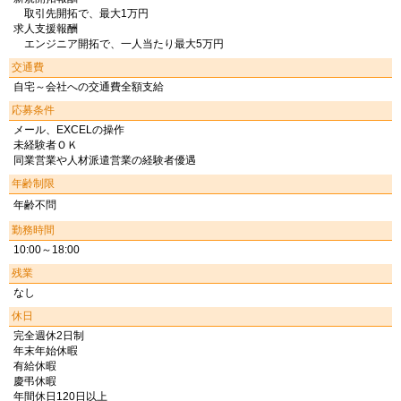
取引先開拓で、最大1万円
求人支援報酬
エンジニア開拓で、一人当たり最大5万円
交通費
自宅～会社への交通費全額支給
応募条件
メール、EXCELの操作
未経験者ＯＫ
同業営業や人材派遣営業の経験者優遇
年齢制限
年齢不問
勤務時間
10:00～18:00
残業
なし
休日
完全週休2日制
年末年始休暇
有給休暇
慶弔休暇
年間休日120日以上