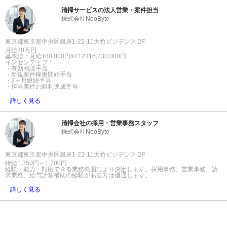
清掃サービスの法人営業・案件担当
株式会社NeoByte
東京都東京都中央区銀座1-22-11大竹ビジデンス 2F
月給20万円
基本給：月給180,000円&#12316;230,000円
インセンティブ：
・有効商談手当
・新規案件稼働開始手当
・3ヶ月継続手当
・担当案件の粗利達成手当
詳しく見る
清掃会社の採用・営業事務スタッフ
株式会社NeoByte
東京都東京都中央区銀座1-22-11大竹ビジデンス 2F
時給1,350円～1,700円
経験・能力・対応できる業務範囲により決定します。採用事務、営業事務、請
求業務、給与計算補助の経験がある方は優遇します。
詳しく見る