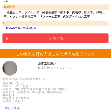
5名
事業内容
一般左官工事、タイル工事、外装樹脂塗り壁工事、内装塗り壁工事、塗装工
事、セメント板貼り工事、リフォーム工事、内装床・クロス工事
URL
http://www.art-wall.co.jp/
応募する
この求人を見た人はこんな求人も見ています
左官工見習い
株式会社 アートウォール
北海道札幌市白石区東米里2028-1
月給28万円以上
年間休日120日程度
年間休日70日程度の通常勤務の場合330000/月～
残業手当、資格手当、職長手当、出張手当等
昇給あり
賞与あり（決算手当）
入社祝い金あり
詳しく見る