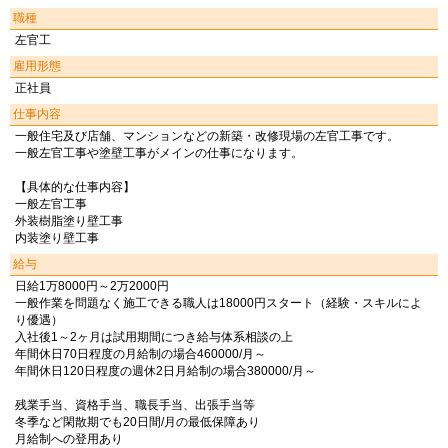
職種
左官工
雇用形態
正社員
仕事内容
一般住宅及び店舗、マンションなどの新築・改修現場の左官工事です。
一般左官工事や塗壁工事がメインの仕事になります。
【具体的な仕事内容】
一般左官工事
外装樹脂塗り壁工事
内装塗り壁工事
給与
日給1万8000円～2万2000円
一般作業を問題なく施工できる職人は18000円スタート（経験・スキルによ
り優遇）
入社後1～2ヶ月は試用期間につき給与体系相談の上
年間休日70日程度の月給制の場合460000/月～
年間休日120日程度の週休2日月給制の場合380000/月～
残業手当、資格手当、職長手当、出張手当等
冬季など閑散期でも20日間/月の最低保障あり
月給制への登用あり