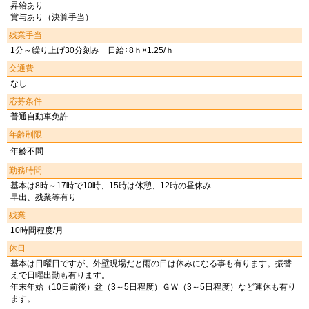
昇給あり
賞与あり（決算手当）
残業手当
1分～繰り上げ30分刻み 日給÷8ｈ×1.25/ｈ
交通費
なし
応募条件
普通自動車免許
年齢制限
年齢不問
勤務時間
基本は8時～17時で10時、15時は休憩、12時の昼休み
早出、残業等有り
残業
10時間程度/月
休日
基本は日曜日ですが、外壁現場だと雨の日は休みになる事も有ります。振替
えで日曜出勤も有ります。
年末年始（10日前後）盆（3～5日程度）ＧＷ（3～5日程度）など連休も有り
ます。