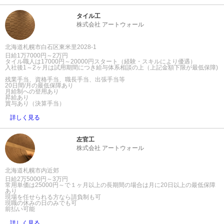
タイル工
株式会社 アートウォール
北海道札幌市白石区東米里2028-1
日給1万7000円～2万円
タイル職人は17000円～20000円スタート（経験・スキルにより優遇）
入社後1～2ヶ月は試用期間につき給与体系相談の上（上記金額下限が最低保障)
残業手当、資格手当、職長手当、出張手当等
20日間/月の最低保障あり
月給制への登用あり
昇給あり
賞与あり（決算手当）
詳しく見る
左官工
株式会社 アートウォール
北海道札幌市内近郊
日給2万5000円～3万円
常用単価は25000円～で１ヶ月以上の長期間の場合は月に20日以上の最低保障
あり
現場を任せられる方なら請負制も可
現職の休みの日のみでも可
前払い可能
詳しく見る