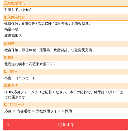
受動喫煙対策
対策していません
加入保険など
健康保険 / 雇用保険 / 労災保険 / 厚生年金 / 退職金制度 /
補足事項
建退協加入
福利厚生
社会保険、厚生年金、建退共、政府労災、任意労災完備
勤務地
北海道札幌市白石区東米里2028-1
採用担当
小鹿 （コジカ ）
応募方法
Q-JiN応募フォームよりご応募ください。本日の応募で、結果は08月12日ま
でに届きます
採用プロセス
応募 ⇒ 内容選考 ⇒ 弊社採用ライン ⇒採用
応募する