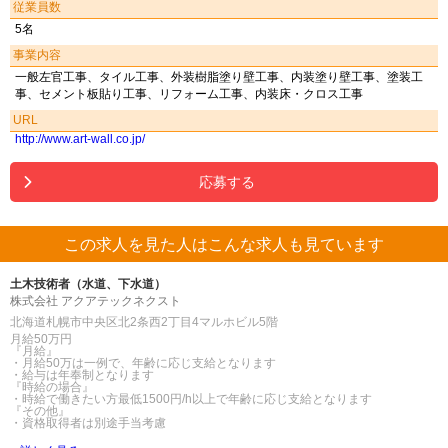
従業員数
5名
事業内容
一般左官工事、タイル工事、外装樹脂塗り壁工事、内装塗り壁工事、塗装工
事、セメント板貼り工事、リフォーム工事、内装床・クロス工事
URL
http://www.art-wall.co.jp/
応募する
この求人を見た人はこんな求人も見ています
土木技術者（水道、下水道）
株式会社 アクアテックネクスト
北海道札幌市中央区北2条西2丁目4マルホビル5階
月給50万円
『月給』
・月給50万は一例で、年齢に応じ支給となります
・給与は年奉制となります
『時給の場合』
・時給で働きたい方最低1500円/h以上で年齢に応じ支給となります
『その他』
・資格取得者は別途手当考慮