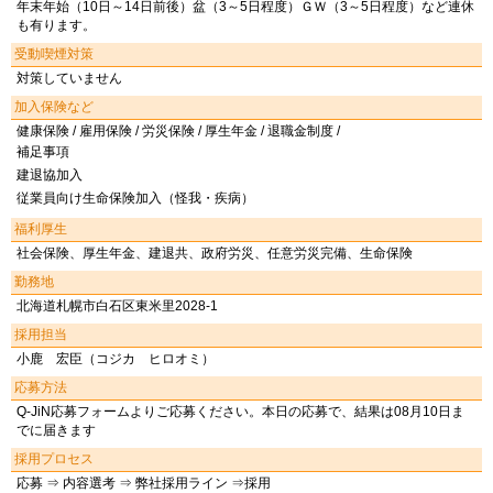
年末年始（10日～14日前後）盆（3～5日程度）ＧＷ（3～5日程度）など連休
も有ります。
受動喫煙対策
対策していません
加入保険など
健康保険 / 雇用保険 / 労災保険 / 厚生年金 / 退職金制度 /
補足事項
建退協加入
従業員向け生命保険加入（怪我・疾病）
福利厚生
社会保険、厚生年金、建退共、政府労災、任意労災完備、生命保険
勤務地
北海道札幌市白石区東米里2028-1
採用担当
小鹿 宏臣（コジカ ヒロオミ）
応募方法
Q-JiN応募フォームよりご応募ください。本日の応募で、結果は08月10日ま
でに届きます
採用プロセス
応募 ⇒ 内容選考 ⇒ 弊社採用ライン ⇒採用