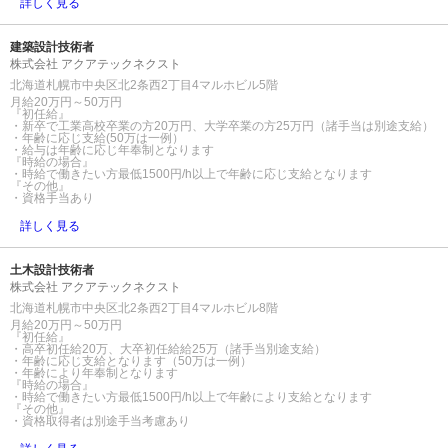
詳しく見る
建築設計技術者
株式会社 アクアテックネクスト
北海道札幌市中央区北2条西2丁目4マルホビル5階
月給20万円～50万円
『初任給』
・新卒で工業高校卒業の方20万円、大学卒業の方25万円（諸手当は別途支給）
・年齢に応じ支給(50万は一例）
・給与は年齢に応じ年奉制となります
『時給の場合』
・時給で働きたい方最低1500円/h以上で年齢に応じ支給となります
『その他』
・資格手当あり
詳しく見る
土木設計技術者
株式会社 アクアテックネクスト
北海道札幌市中央区北2条西2丁目4マルホビル8階
月給20万円～50万円
『初任給』
・高卒初任給20万、大卒初任給給25万（諸手当別途支給）
・年齢に応じ支給となります（50万は一例）
・年齢により年奉制となります
『時給の場合』
・時給で働きたい方最低1500円/h以上で年齢により支給となります
『その他』
・資格取得者は別途手当考慮あり