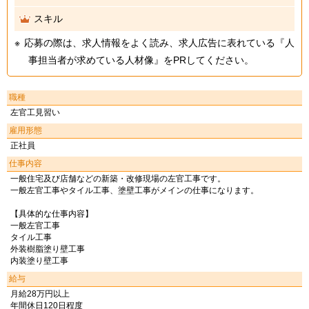
スキル
応募の際は、求人情報をよく読み、求人広告に表れている『人
事担当者が求めている人材像』をPRしてください。
職種
左官工見習い
雇用形態
正社員
仕事内容
一般住宅及び店舗などの新築・改修現場の左官工事です。
一般左官工事やタイル工事、塗壁工事がメインの仕事になります。
【具体的な仕事内容】
一般左官工事
タイル工事
外装樹脂塗り壁工事
内装塗り壁工事
給与
月給28万円以上
年間休日120日程度