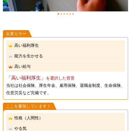
1
2
3
4
5
6
企業カラー
高い福利厚生
能力を生かせる
高い給与
「高い福利厚生」
を選択した背景
当社は社会保険、厚生年金、雇用保険、退職金制度、生命保険、
任意労災など完備です。
ここを重視しています！
性格（人間性）
やる気