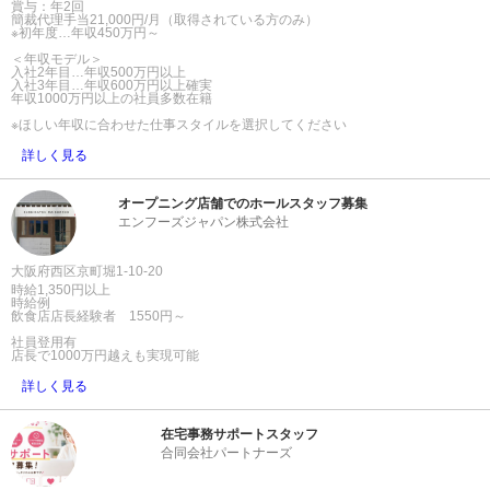
賞与：年2回
簡裁代理手当21,000円/月（取得されている方のみ）
※初年度…年収450万円～
＜年収モデル＞
入社2年目…年収500万円以上
入社3年目…年収600万円以上確実
年収1000万円以上の社員多数在籍
※ほしい年収に合わせた仕事スタイルを選択してください
詳しく見る
オープニング店舗でのホールスタッフ募集
エンフーズジャパン株式会社
大阪府西区京町堀1-10-20
時給1,350円以上
時給例
飲食店店長経験者 1550円～
社員登用有
店長で1000万円越えも実現可能
詳しく見る
在宅事務サポートスタッフ
合同会社パートナーズ