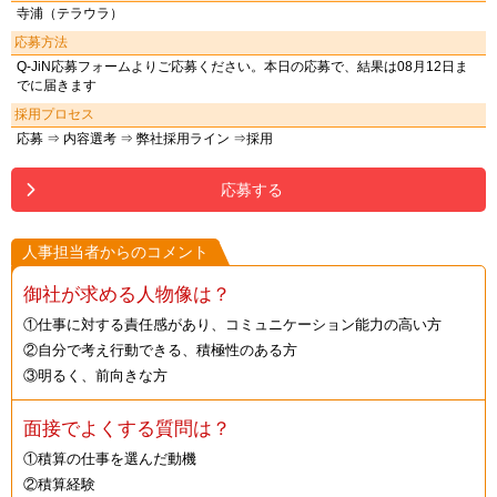
寺浦（テラウラ）
応募方法
Q-JiN応募フォームよりご応募ください。本日の応募で、結果は08月12日ま
でに届きます
採用プロセス
応募 ⇒ 内容選考 ⇒ 弊社採用ライン ⇒採用
応募する
人事担当者からのコメント
御社が求める人物像は？
①仕事に対する責任感があり、コミュニケーション能力の高い方
②自分で考え行動できる、積極性のある方
③明るく、前向きな方
面接でよくする質問は？
①積算の仕事を選んだ動機
②積算経験