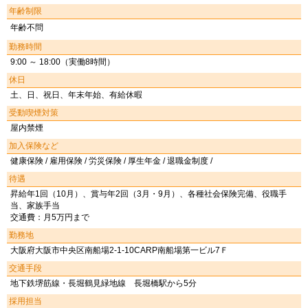
年齢制限
年齢不問
勤務時間
9:00 ～ 18:00（実働8時間）
休日
土、日、祝日、年末年始、有給休暇
受動喫煙対策
屋内禁煙
加入保険など
健康保険 / 雇用保険 / 労災保険 / 厚生年金 / 退職金制度 /
待遇
昇給年1回（10月）、賞与年2回（3月・9月）、各種社会保険完備、役職手
当、家族手当
交通費：月5万円まで
勤務地
大阪府大阪市中央区南船場2-1-10CARP南船場第一ビル7Ｆ
交通手段
地下鉄堺筋線・長堀鶴見緑地線 長堀橋駅から5分
採用担当