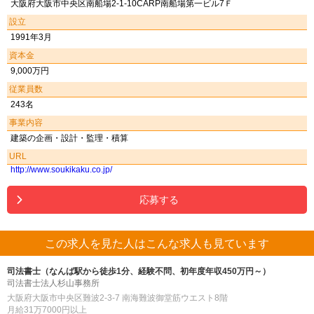
大阪府大阪市中央区南船場2-1-10CARP南船場第一ビル7Ｆ
設立
1991年3月
資本金
9,000万円
従業員数
243名
事業内容
建築の企画・設計・監理・積算
URL
http://www.soukikaku.co.jp/
応募する
この求人を見た人はこんな求人も見ています
司法書士（なんば駅から徒歩1分、経験不問、初年度年収450万円～）
司法書士法人杉山事務所
大阪府大阪市中央区難波2-3-7 南海難波御堂筋ウエスト8階
月給31万7000円以上