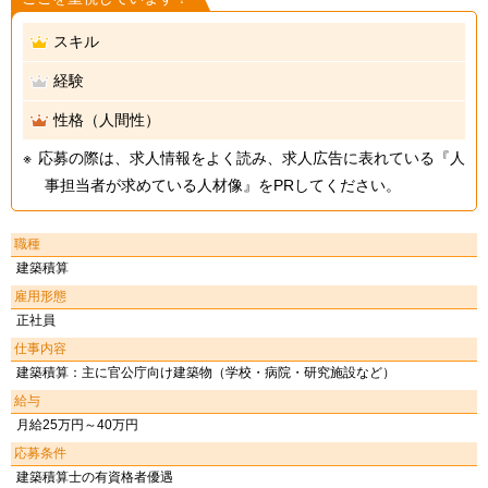
スキル
経験
性格（人間性）
応募の際は、求人情報をよく読み、求人広告に表れている『人
事担当者が求めている人材像』をPRしてください。
職種
建築積算
雇用形態
正社員
仕事内容
建築積算：主に官公庁向け建築物（学校・病院・研究施設など）
給与
月給25万円～40万円
応募条件
建築積算士の有資格者優遇