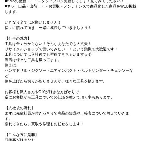
■SNSの更新・・・スタッフブログ更新してます！見てみてください！
■ネット出品・出荷・・・お買取・メンテナンスで商品化した商品をWEB掲載
します。
いきなり全てはお願いしません！
徐々に慣れて頂き、一緒に成長していきましょう！
【仕事の魅力】
工具は全く分からない！そんなあなたでも大丈夫！
リサイクルショップで働いてみたい！！という動機で大歓迎です！
工具については入社後でも習得できちゃいます☆彡
当店は様々な工具を扱ってます。
例えば
ハンマドリル・ジグソー・エアインパクト・ベルトサンダー・チェンソーな
ど
例を上げたら切りがありませんが、様々な工具を扱えます。
お客様も職人さんやDIYが好きな方ばかりで、
逆にお客様から工具についての知識を教えて頂く事もあります。
【入社後の流れ】
まずは先輩社員が付きっきりで商品の知識や、接客について教えていきま
す。
慣れてきたら、買取や修理もお任せをします！
【こんな方に是非】
◎接客が好きな方