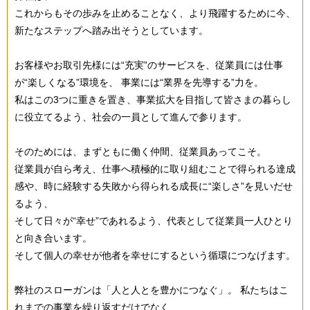
これからもその歩みを止めることなく、より飛躍するために今、
新たなステップへ踏み出そうとしています。
お客様やお取引先様には“充実”のサービスを、従業員には仕事
が“楽しくなる”環境を、 事業には“業界を先導する”力を。
私はこの3つに重きを置き、事業拡大を目指して皆さまの暮らし
に役立てるよう、社会の一員として進んで参ります。
そのためには、まずともに働く仲間、従業員あってこそ。
従業員が自ら考え、仕事へ積極的に取り組むことで得られる達成
感や、時に経験する失敗から得られる成長に“楽しさ”を見いだせ
るよう、
そして日々が“幸せ”であれるよう、代表として従業員一人ひとり
と向き合います。
そして個人の幸せが他者を幸せにするという循環につなげます。
弊社のスローガンは「人と人とを豊かにつなぐ」。 私たちはこ
れまでの事業を繰り返すだけでなく、