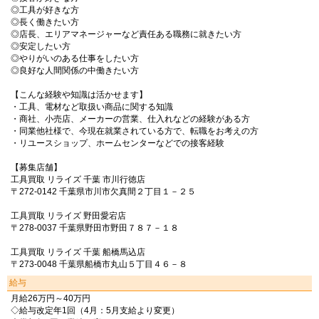
◎工具が好きな方
◎長く働きたい方
◎店長、エリアマネージャーなど責任ある職務に就きたい方
◎安定したい方
◎やりがいのある仕事をしたい方
◎良好な人間関係の中働きたい方
【こんな経験や知識は活かせます】
・工具、電材など取扱い商品に関する知識
・商社、小売店、メーカーの営業、仕入れなどの経験がある方
・同業他社様で、今現在就業されている方で、転職をお考えの方
・リユースショップ、ホームセンターなどでの接客経験
【募集店舗】
工具買取 リライズ 千葉 市川行徳店
〒272-0142 千葉県市川市欠真間２丁目１－２５
工具買取 リライズ 野田愛宕店
〒278-0037 千葉県野田市野田７８７－１８
工具買取 リライズ 千葉 船橋馬込店
〒273-0048 千葉県船橋市丸山５丁目４６－８
給与
月給26万円～40万円
◇給与改定年1回（4月：5月支給より変更）