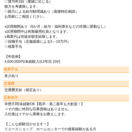
◇賞与年2回（業績に応じる）
能力を考慮致します。
◇能力による給与額増減あり（面接時応相談）
お気軽にご相談ください。
※試用期間あり（6か月：給与・福利厚生などの待遇に変動なし）
※試用期間中は有期雇用社員となります。
※残業代は別途全額支給致します。
◇役職手当（店舗規模による5～10万円）
◇残業手当
【年収例】
4,000,000円/未経験入社2年目 20代
残業手当
多少あり
交通費
交通費支給（規定あり）
応募条件
学歴不問/未経験OK【既卒・第二新卒も大歓迎！】
⇒その他に特別な応募資格はありません。
入社後はイチから業務をお教えします。
【こんな経験活かせます！】
リユースショップ、ホームセンターでの接客経験がある方