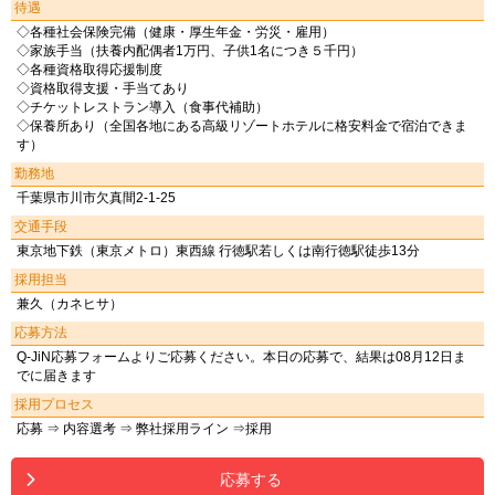
待遇
◇各種社会保険完備（健康・厚生年金・労災・雇用）
◇家族手当（扶養内配偶者1万円、子供1名につき５千円）
◇各種資格取得応援制度
◇資格取得支援・手当てあり
◇チケットレストラン導入（食事代補助）
◇保養所あり（全国各地にある高級リゾートホテルに格安料金で宿泊できま
す）
勤務地
千葉県市川市欠真間2-1-25
交通手段
東京地下鉄（東京メトロ）東西線 行徳駅若しくは南行徳駅徒歩13分
採用担当
兼久（カネヒサ）
応募方法
Q-JiN応募フォームよりご応募ください。本日の応募で、結果は08月12日ま
でに届きます
採用プロセス
応募 ⇒ 内容選考 ⇒ 弊社採用ライン ⇒採用
応募する