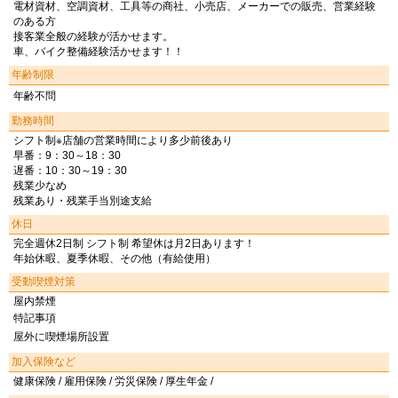
電材資材、空調資材、工具等の商社、小売店、メーカーでの販売、営業経験
のある方
接客業全般の経験が活かせます。
車、バイク整備経験活かせます！！
年齢制限
年齢不問
勤務時間
シフト制※店舗の営業時間により多少前後あり
早番：9：30～18：30
遅番：10：30～19：30
残業少なめ
残業あり・残業手当別途支給
休日
完全週休2日制 シフト制 希望休は月2日あります！
年始休暇、夏季休暇、その他（有給使用）
受動喫煙対策
屋内禁煙
特記事項
屋外に喫煙場所設置
加入保険など
健康保険 / 雇用保険 / 労災保険 / 厚生年金 /