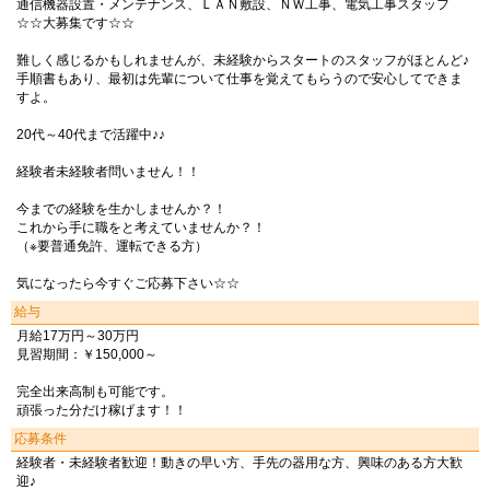
通信機器設置・メンテナンス、ＬＡＮ敷設、ＮＷ工事、電気工事スタッフ
☆☆大募集です☆☆
難しく感じるかもしれませんが、未経験からスタートのスタッフがほとんど♪
手順書もあり、最初は先輩について仕事を覚えてもらうので安心してできま
すよ。
20代～40代まで活躍中♪♪
経験者未経験者問いません！！
今までの経験を生かしませんか？！
これから手に職をと考えていませんか？！
（※要普通免許、運転できる方）
気になったら今すぐご応募下さい☆☆
給与
月給17万円～30万円
見習期間：￥150,000～
完全出来高制も可能です。
頑張った分だけ稼げます！！
応募条件
経験者・未経験者歓迎！動きの早い方、手先の器用な方、興味のある方大歓
迎♪