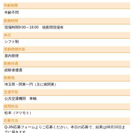
年齢制限
年齢不問
勤務時間
現場時間9:00～18:00 他夜間現場有
休日
シフト制
受動喫煙対策
屋内禁煙
勤務待遇
経験者優遇
勤務地
埼玉県・関東一円（主に南関東）
交通手段
公共交通機関 車輌
採用担当
松本（マツモト）
応募方法
Q-JiN応募フォームよりご応募ください。本日の応募で、結果は08月10日ま
でに届きます