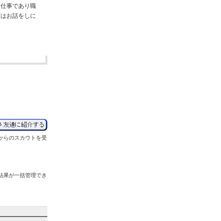
る仕事であり職
ずはお話をしに
からの
スカウトを受
結果が
一括管理
でき