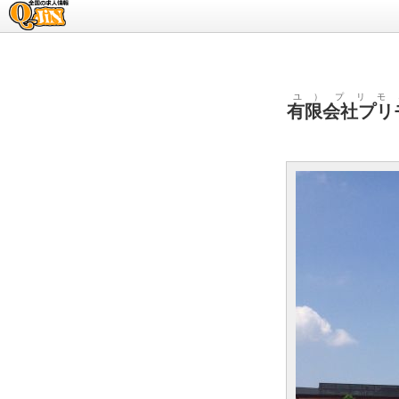
求人情報のQ-JiN
ユ）プリモ
有限会社プリ