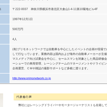
地
〒222-0037 神奈川県横浜市港北区大倉山1-4-11第10菊地ビル4F
1997年12月1日
500万円
4人
(有)プリモネットワークでは自動車を中心にしたイベントの企画や現場で
して行なっています。業務内容は国内および海外の自動車メーカーが主催
マスメディア向け試乗会を中心に、セールスマンを対象とした商品研修会
ーショーでの車両管理、レーシングチームのマネージメントやドライビン
企画運営、ＣＭや雑誌の撮影サポートなど多岐に渡ります。
http://www.primonetwork.co.jp
有限会社プリモネットワークの代表者コメント
弊社にはレーシングドライバーやモータージャーナリストも在籍し