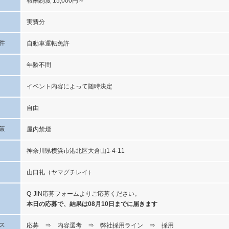
報酬制度 15,000円～
実費分
件
自動車運転免許
年齢不問
イベント内容によって随時決定
自由
策
屋内禁煙
神奈川県横浜市港北区大倉山1-4-11
山口礼（ヤマグチレイ）
Q-JiN応募フォームよりご応募ください。
本日の応募で、結果は08月10日までに届きます
ス
応募 ⇒ 内容選考 ⇒ 弊社採用ライン ⇒ 採用