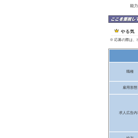
能力
有限会社プリモネッ
やる気
※ 応募の際は
職種
雇用形態
求人広告内