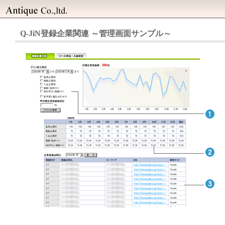
Q-JiN登録企業関連 ～管理画面サンプル～