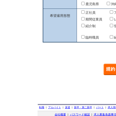
鹿児島県
沖
正社員
希望雇用形態
期間従業員
紹介制
臨時職員
転職
|
アルバイト
|
派遣
|
新卒・第二新卒
|
パート
|
求人情
会社概要
|
パスワード確認
|
求人募集免責事