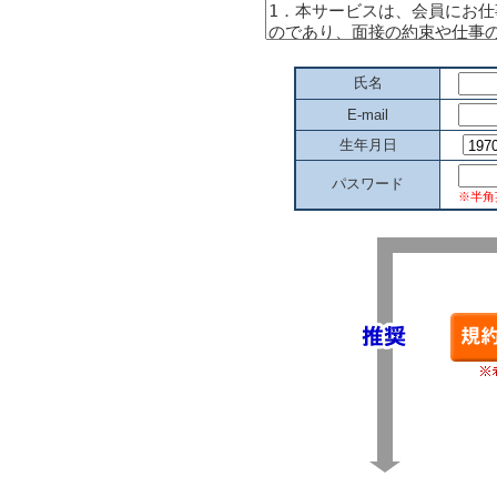
氏名
E-mail
生年月日
パスワード
※半角