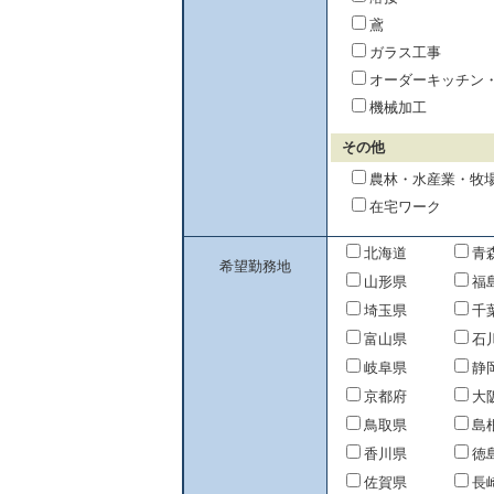
鳶
ガラス工事
オーダーキッチン
機械加工
その他
農林・水産業・牧
在宅ワーク
北海道
青
希望勤務地
山形県
福
埼玉県
千
富山県
石
岐阜県
静
京都府
大
鳥取県
島
香川県
徳
佐賀県
長